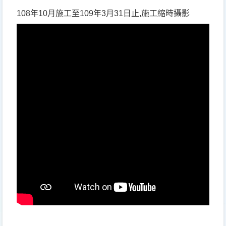
108
年
10
月施工至
109
年
3
月
31
日止
,
施工縮時攝影