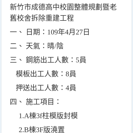
新竹市成德高中校園整體規劃暨老
舊校舍拆除重建工程
一、 日期：109年4月27日
二、 天氣：晴/陰
三、 鋼筋出工人數：5員
模板出工人數：8員
押送出工人數：4員
四、 施工項目：
1.A
棟3f柱模版封模
2.B
棟3F版澆置