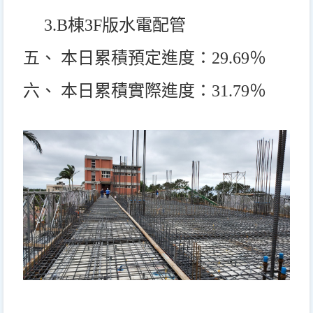
3.B
棟3F版水電配管
五、 本日累積預定進度：29.69％
六、 本日累積實際進度：31.79％