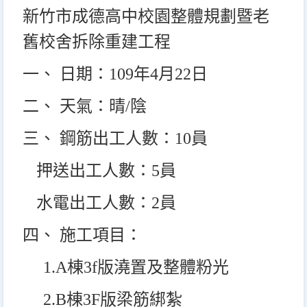
新竹市成德高中校園整體規劃暨老
舊校舍拆除重建工程
一、 日期：109年4月22日
二、 天氣：晴/陰
三、 鋼筋出工人數：10員
押送出工人數：5員
水電出工人數：2員
四、 施工項目：
1.A
棟3f版澆置及整體粉光
2.B
棟3F版梁筋綁紮