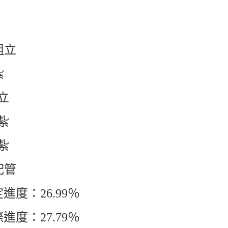
組立
紮
立
紮
紮
配管
進度：26.99％
進度：27.79％