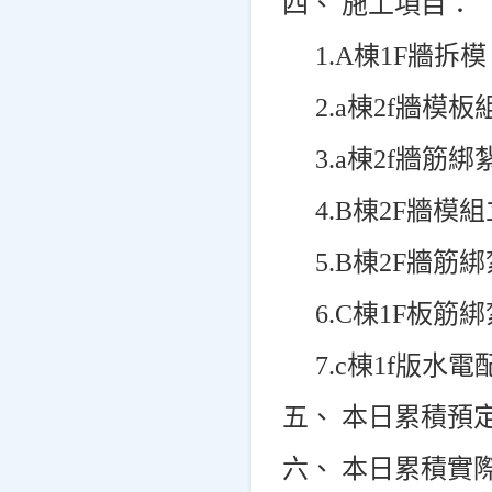
四、 施工項目：
1.A
棟1F牆拆模
2.a
棟2f牆模板
3.a
棟2f牆筋綁
4.B
棟2F牆模組
5.B
棟2F牆筋綁
6.C
棟1F板筋綁
7.c
棟1f版水電
五、 本日累積預定
六、 本日累積實際