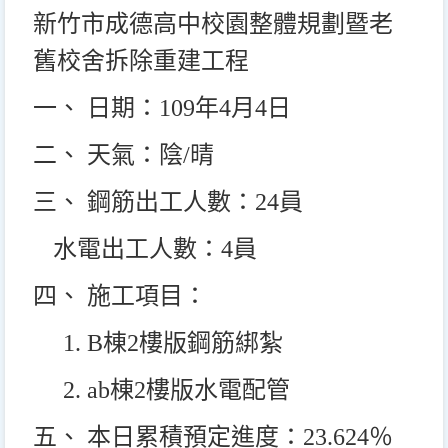
新竹市成德高中校園整體規劃暨老
舊校舍拆除重建工程
一、 日期：109年4月4日
二、 天氣：陰/晴
三、 鋼筋出工人數：24員
水電出工人數：4員
四、 施工項目：
1. B
棟2樓版鋼筋綁紮
2. ab
棟2樓版水電配管
五、 本日累積預定進度：23.624％