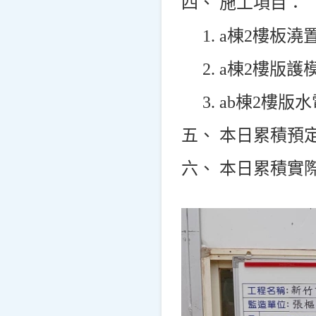
四、 施工項目：
1. a
棟2樓板澆
2. a
棟2樓版護
3. ab
棟2樓版
五、 本日累積預定進
六、 本日累積實際進