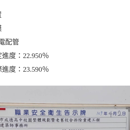
置
模
水電配管
度：22.950％
度：23.590％