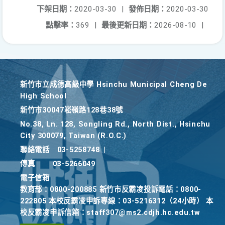
下架日期：
2020-03-30
|
發佈日期：
2020-03-30
點擊率：
369
|
最後更新日期：
2026-08-10
|
新竹巿立成德高級中學 Hsinchu Municipal Cheng De
High School
新竹巿30047崧嶺路128巷38號
No.38, Ln. 128, Songling Rd., North Dist., Hsinchu
City 300079, Taiwan (R.O.C.)
聯絡電話
03-5258748
|
傳真
03-5266049
電子信箱
教育部：0800-200885 新竹市反霸凌投訴電話：0800-
222805 本校反霸凌申訴專線：03-5216312（24小時） 本
校反霸凌申訴信箱：staff307@ms2.cdjh.hc.edu.tw