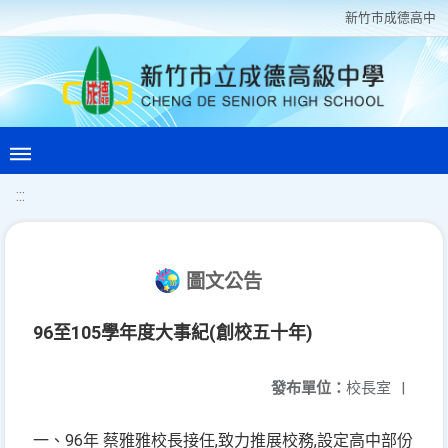
新竹巿成德高中
:::
圖文公告
96至105學年度大事紀(創校五十年)
發布單位：
校長室
|
96
,
,
一、
年
蔡雅雅校長接任
致力推展校務
設定高中部份