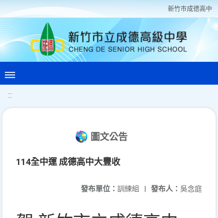
新竹巿成德高中
:::
圖文公告
114全中運 成德高中大豐收
發布單位：
訓練組
|
發布人：
吳念庭