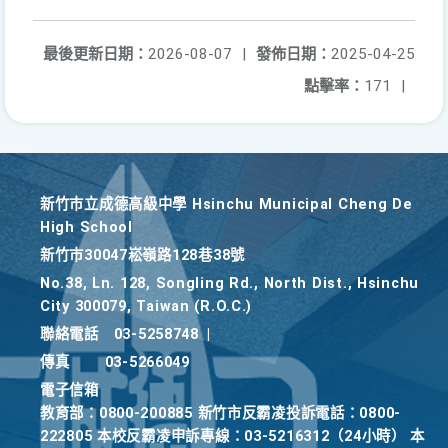
最後更新日期：
2026-08-07
|
發佈日期：
2025-04-25
點擊率：
171
|
新竹巿立成德高級中學 Hsinchu Municipal Cheng De
High School
新竹巿30047崧嶺路128巷38號
No.38, Ln. 128, Songling Rd., North Dist., Hsinchu
City 300079, Taiwan (R.O.C.)
聯絡電話
03-5258748
|
傳真
03-5266049
電子信箱
教育部：0800-200885 新竹市反霸凌投訴電話：0800-
222805 本校反霸凌申訴專線：03-5216312（24小時） 本