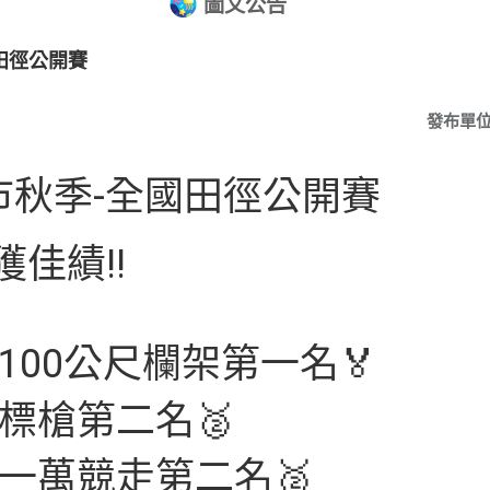
圖文公告
國田徑公開賽
發布單
市秋季-全國田徑公開賽
佳績!!
100公尺欄架第一名🏅️
標槍第二名🥈
一萬競走第二名🥈