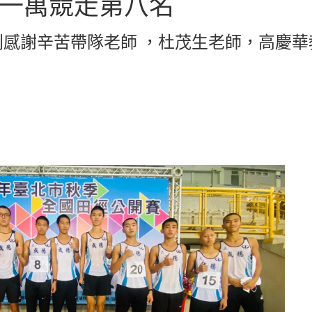
男一萬競走第八名
別感謝辛苦帶隊老師 ，杜茂生老師，高慶