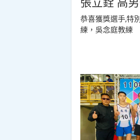
張立銓 高
恭喜獲獎選手,特
練，吳念庭教練