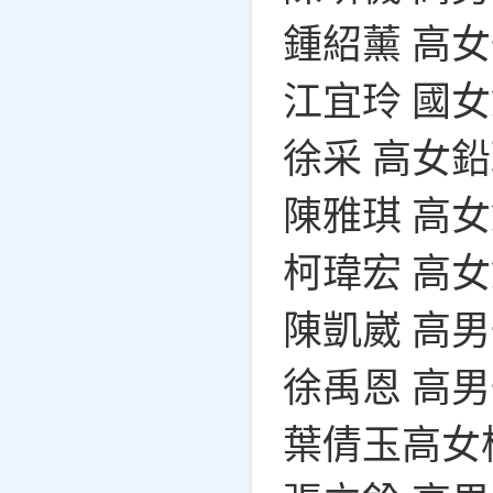
鍾紹薰 高女
江宜玲 國女
徐采 高女鉛
陳雅琪 高
柯瑋宏 高
陳凱崴 高
徐禹恩 高
葉倩玉高女