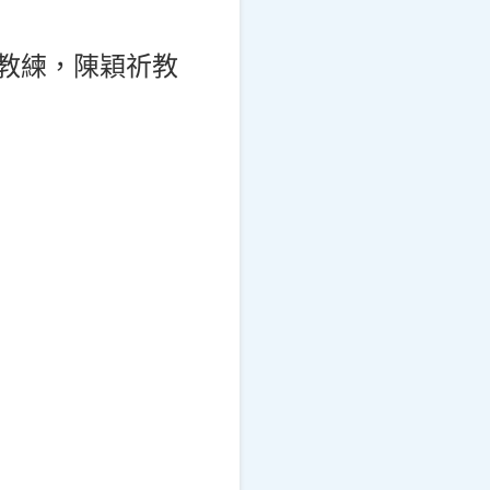
華教練，陳穎祈教