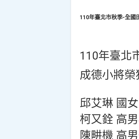
110年臺北市秋季-全
110年臺北
成德小將榮獲
邱艾琳 國女
柯又銓 高男
陳畊機 高男