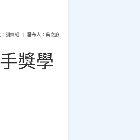
位：
訓練組
|
發布人：
吳念庭
手獎學