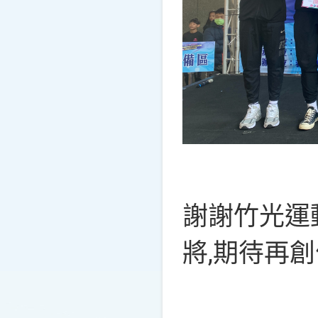
謝謝竹光運
將,期待再創