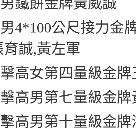
高男鐵餅金牌黃威誠
男4*100公尺接力金
張育誠,黃左軍
拳擊高女第四量級金牌
拳擊高男第七量級金牌
拳擊高男第十量級金牌