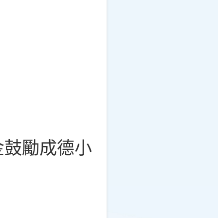
金鼓勵成德小