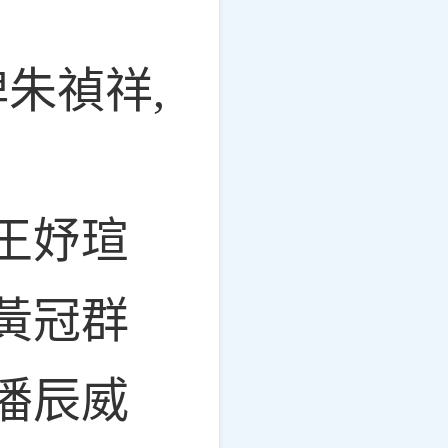
牌朱禎祥,
王妤瑄
黃冠群
潘辰威