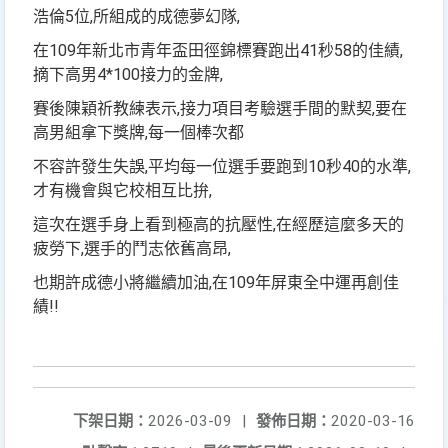
浩倫5位,所組成的成德夢幻隊,
在109年新北市青年盃田徑錦標賽跑出41秒58的佳績,
摘下高男4*100接力的金牌,
賽後陳穎祈教練表示,接力項目考驗選手間的默契,要在
高男組拿下獎牌,每一個棒次都
不容許發生失誤,平均每一位選手要跑到10秒40的水準,
才有機會與它校相互比拚,
這次在選手身上看到極高的抗壓性,在經歷這麼多天的
疲勞下,選手的鬥志依舊高昂,
也期許成德小將繼續加油,在109年屏東全中運再創佳
績!!
下架日期：
2026-03-09
|
發佈日期：
2020-03-16