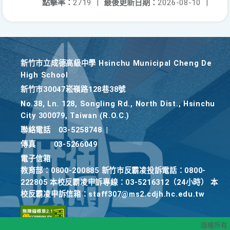
點擊率：
2719
|
最後更新日期：
2026-08-10
|
新竹巿立成德高級中學 Hsinchu Municipal Cheng De
High School
新竹巿30047崧嶺路128巷38號
No.38, Ln. 128, Songling Rd., North Dist., Hsinchu
City 300079, Taiwan (R.O.C.)
聯絡電話
03-5258748
|
傳真
03-5266049
電子信箱
教育部：0800-200885 新竹市反霸凌投訴電話：0800-
222805 本校反霸凌申訴專線：03-5216312（24小時） 本
校反霸凌申訴信箱：staff307@ms2.cdjh.hc.edu.tw
版權所有