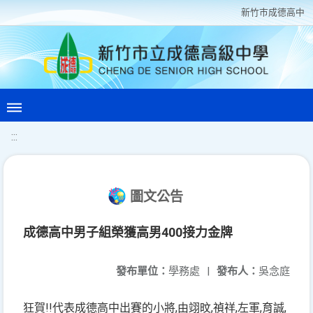
新竹巿成德高中
:::
圖文公告
成德高中男子組榮獲高男400接力金牌
發布單位：
學務處
|
發布人：
吳念庭
狂賀!!代表成德高中出賽的小將,由翊旼,禎祥,左軍,育誠,