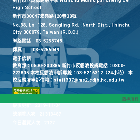
新竹巿立成德高級中學 Hsinchu Municipal Cheng De
High School
新竹巿30047崧嶺路128巷38號
No.38, Ln. 128, Songling Rd., North Dist., Hsinchu
City 300079, Taiwan (R.O.C.)
聯絡電話
03-5258748
|
傳真
03-5266049
電子信箱
教育部：0800-200885 新竹市反霸凌投訴電話：0800-
222805 本校反霸凌申訴專線：03-5216312（24小時） 本
校反霸凌申訴信箱：staff307@ms2.cdjh.hc.edu.tw
版權所有
最後更新
2019-11-04
總瀏覽人次
21313487
今日瀏覽人次
2127