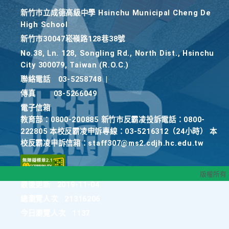
新竹巿立成德高級中學 Hsinchu Municipal Cheng De
High School
新竹巿30047崧嶺路128巷38號
No.38, Ln. 128, Songling Rd., North Dist., Hsinchu
City 300079, Taiwan (R.O.C.)
聯絡電話
03-5258748
|
傳真
03-5266049
電子信箱
教育部：0800-200885 新竹市反霸凌投訴電話：0800-
222805 本校反霸凌申訴專線：03-5216312（24小時） 本
校反霸凌申訴信箱：staff307@ms2.cdjh.hc.edu.tw
版權所有
最後更新
2019-11-04
總瀏覽人次
21316206
今日瀏覽人次
1137