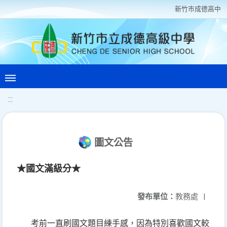
新竹巿成德高中
:::
圖文公告
★國文滿級分★
發布單位：
教務處
|
考前一直刷國文題目練手感，因為特別喜歡國文較