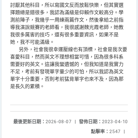
討厭其他科目，所以寫國文反而放鬆快樂，但其實選
擇題總是錯很多，我認為滿級是仰賴作文較高分。學
測前陣子，我幾乎一周練兩篇作文，然後拿給之前指
導我演說競賽的老師看，我很感謝魏光霞老師，她教
我很多厲害的技巧，還有很多重要資訊，如果不是
她，我不可能滿級。
另外，社會我很幸運壓線也有頂標，社會是我次要
喜愛科目，然而英文不理想相當可惜，因為很多科系
需要好的英文。這讓我蠻遺憾的，但我知道是我實力
不足，考前有發現單字量少的可怕，所以我認為英文
單字十分重要，否則考前猛背單字也來不及，因為那
是長久的累積。
最後更新日期：
2026-08-07
|
發佈日期：
2023-04-10
點擊率：
2547
|