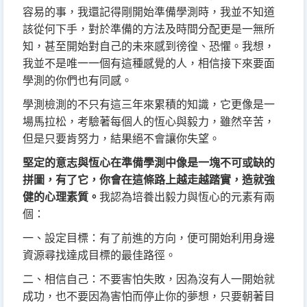
容易的事，我還記得剛開始準備學測時，我並不知道
該從何下手，對於準備的方法及時間分配更是一無所
知，甚至開始對自己的未來感到徬徨、恐懼。我想，
我並不是唯一一個有這種感覺的人，相信接下來要面
學測的你們也有同感
。
學測檢測的不只有這三年來累積的知識，它更像是一
場馬拉松，考驗著每個人的恆心與毅力，雖然辛苦，
但是只要肯努力，結果絕不會讓你失望。
堅定的意志與恆心在準備學測中像是一塊不可或缺的
拼圖，有了它，你會在這條路上越走越踏實，造就強
健的心理素質。
我認為培養出毅力與恆心的元素有兩
個：
一
、
設定目標：有了前進的方向，便可開始利用身邊
資源尋找達成目標的最佳路徑。
二
、
相信自己：不要害怕失敗，因為沒有人一開始就
成功，也不要因為害怕而停止你的夢想，只要朝著目