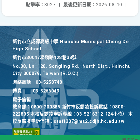
點擊率：
3027
|
最後更新日期：
2026-08-10
|
新竹巿立成德高級中學 Hsinchu Municipal Cheng De
High School
新竹巿30047崧嶺路128巷38號
No.38, Ln. 128, Songling Rd., North Dist., Hsinchu
City 300079, Taiwan (R.O.C.)
聯絡電話
03-5258748
|
傳真
03-5266049
電子信箱
教育部：0800-200885 新竹市反霸凌投訴電話：0800-
222805 本校反霸凌申訴專線：03-5216312（24小時） 本
校反霸凌申訴信箱：staff307@ms2.cdjh.hc.edu.tw