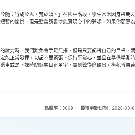
毀於隨；行成於思，荒於嬉。」在國中階段，學生常常因身邊朋
到短暫的愉悅，但是勤奮讀書才能實現心中的夢想，如果你願意
大的壓力時，我們難免會手足無措，但是只要記得自己的目標、
一定能正常發揮，切記不要緊張、保持平常心，並且在準備學測
是乘車或是下課時間練題目背單字，寶劍鋒從磨礪出，梅花香自
點擊率：
8069
|
最後更新日期：
2026-08-0