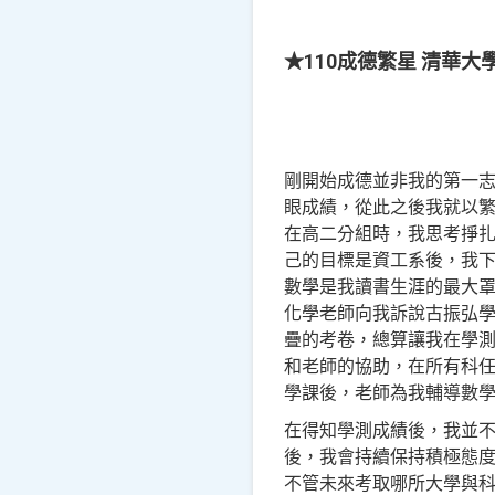
★110成德繁星 清華大
剛開始成德並非我的第一
眼成績，從此之後我就以
在高二分組時，我思考掙
己的目標是資工系後，我下
數學是我讀書生涯的最大
化學老師向我訴說古振弘學
疊的考卷，總算讓我在學
和老師的協助，在所有科
學課後，老師為我輔導數
在得知學測成績後，我並
後，我會持續保持積極態
不管未來考取哪所大學與