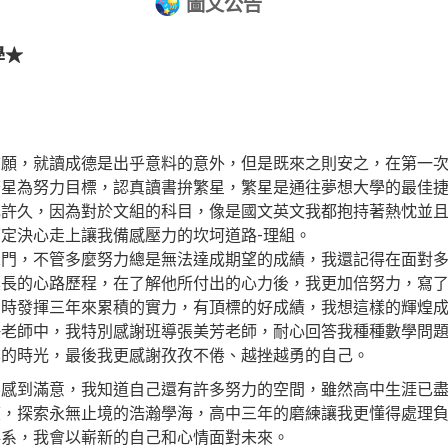
圖文公告
學★
志願，就讀成德是出乎意料的意外，但是既來之則安之，在第一
繁星為努力目標，認真讀書拚繁星，繁星是通往夢想大學的最佳
扎許久，因為對於文組的科目，像是國文英文我都抱持著熱忱並
定決心走上讓我備感壓力的坎坷道路-理組。
罩門，不管多麼努力總是無法達成期望的成績，我還記得在面對
長的心路歷程，在了解他所付出的心力後，我更加倍努力，寫了
測時發揮三年來累積的實力，有頂標的好成績，我想這樣的輝煌
任老師中，我特別感謝班導張美芳老師，耐心回答我種種數學問
學的時光，最後我更感謝孜孜不倦、越挫越勇的自己。
不感到滿意，我知道自己還有許多努力的空間，雖然高中生涯已
度，探索永無止境的浩瀚學海，高中三年的磨練讓我更懂得處理
科系，我會以嶄新的自己和心情面對未來。