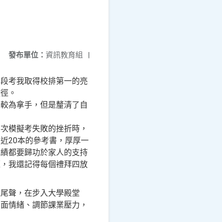
發布單位：
資訊教育組
|
次段考我取得校排第一的亮
捷徑。
且較為拿手，但是釐清了自
多次模擬考失敗的挫折時，
近20本的參考書，厚厚一
成績都要歸功於家人的支持
題，我還記得每個禮拜四放
盡尾聲，在步入大學殿堂
負面情緒、調節課業壓力，