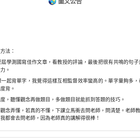
圖文公告
書方法：
歷屆學測國寫佳作文章，看教授的評論
，
最後把很有共鳴的句子
實力。
課一起背單字，我覺得這樣互相監督效率蠻高的。單字量夠多，
進度背。
進度，聽懂觀念再做題目，多做題目就能抓到答題的技巧。
把觀念弄懂，若真的不懂，下課立馬衝去問老師
，
問清楚
。
老師
，我都會去問老師，因為老師真的講解得很棒！