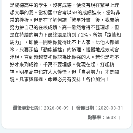
是成德高中的學生，沒有成德，便沒有現在繁星上理
想大學的我。當初國中會考以
5B
的成績進來，當時非
常的挫折。但是在了解何謂「繁星計畫」後，我開始
努力拚自己的在校成績。高一雖然考得不甚理想，但
是在持續的努力下最終還是拚到了
2%
。
所謂「路遙知
馬力」，即便一開始你覺得比不上人家，比他人都還
笨，只要深信「勤能補拙」的道理，慢慢地成效就會
浮現，直到超越當初你認為比你強的人。
若你是考不
好才來到成德，千萬不要埋怨。從現在起，打起精
神。明星高中也許人人憧憬，但「自身努力」才是關
鍵。
凡事與願違，命運必另有安排！各位加油！
最後更新日期：
2026-08-09
|
發佈日期：
2020-03-31
點擊率：
5638
|