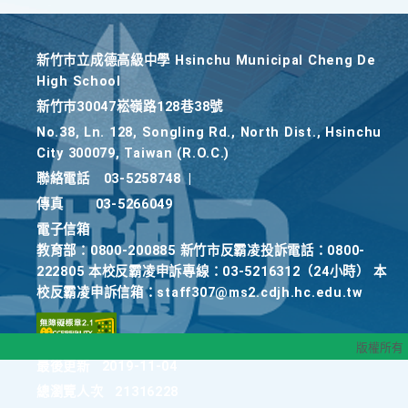
新竹巿立成德高級中學 Hsinchu Municipal Cheng De
High School
新竹巿30047崧嶺路128巷38號
No.38, Ln. 128, Songling Rd., North Dist., Hsinchu
City 300079, Taiwan (R.O.C.)
聯絡電話
03-5258748
|
傳真
03-5266049
電子信箱
教育部：0800-200885 新竹市反霸凌投訴電話：0800-
222805 本校反霸凌申訴專線：03-5216312（24小時） 本
校反霸凌申訴信箱：staff307@ms2.cdjh.hc.edu.tw
版權所有
最後更新
2019-11-04
總瀏覽人次
21316228