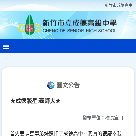
新竹巿成德高中
:::
圖文公告
★成德繁星:臺師大★
發布單位：
校長室
|
首先要恭喜學弟妹選擇了成德高中。
我真的很慶幸我