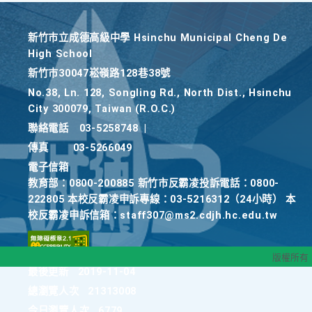
新竹巿立成德高級中學 Hsinchu Municipal Cheng De
High School
新竹巿30047崧嶺路128巷38號
No.38, Ln. 128, Songling Rd., North Dist., Hsinchu
City 300079, Taiwan (R.O.C.)
聯絡電話
03-5258748
|
傳真
03-5266049
電子信箱
教育部：0800-200885 新竹市反霸凌投訴電話：0800-
222805 本校反霸凌申訴專線：03-5216312（24小時） 本
校反霸凌申訴信箱：staff307@ms2.cdjh.hc.edu.tw
版權所有
最後更新
2019-11-04
總瀏覽人次
21313008
今日瀏覽人次
6779