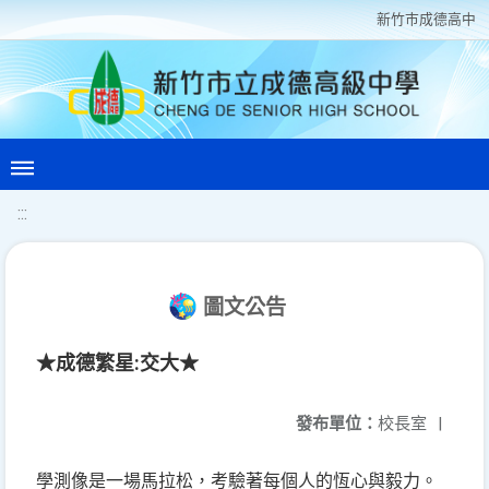
新竹巿成德高中
:::
圖文公告
★成德繁星:交大★
發布單位：
校長室
|
學測像是一場馬拉松，考驗著每個人的恆心與毅力。