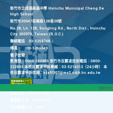
新竹巿立成德高級中學 Hsinchu Municipal Cheng De
High School
新竹巿30047崧嶺路128巷38號
No.38, Ln. 128, Songling Rd., North Dist., Hsinchu
City 300079, Taiwan (R.O.C.)
聯絡電話
03-5258748
|
傳真
03-5266049
電子信箱
教育部：0800-200885 新竹市反霸凌投訴電話：0800-
222805 本校反霸凌申訴專線：03-5216312（24小時） 本
校反霸凌申訴信箱：staff307@ms2.cdjh.hc.edu.tw
版權所有
最後更新
2019-11-04
總瀏覽人次
21313993
今日瀏覽人次
3791