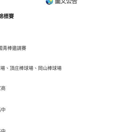
圖文公告
錦標賽
全國青棒邀請賽
球場、頂庄棒球場、岡山棒球場
家商
高中
高中