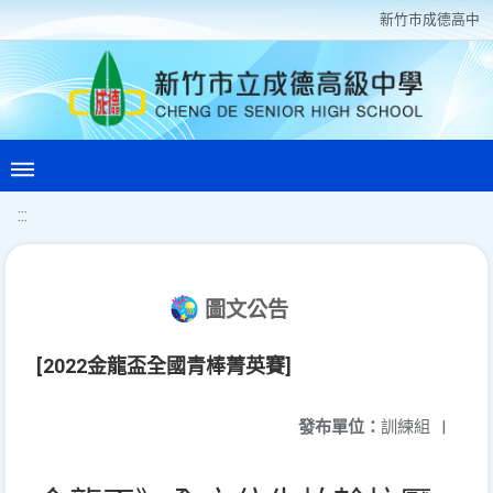
新竹巿成德高中
:::
圖文公告
[2022金龍盃全國青棒菁英賽]
發布單位：
訓練組
|