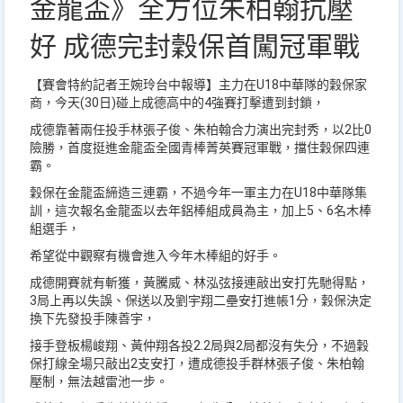
金龍盃》全方位朱柏翰抗壓
好 成德完封穀保首闖冠軍戰
【賽會特約記者王婉玲台中報導】主力在U18中華隊的穀保家
商，今天(30日)碰上成德高中的4強賽打擊遭到封鎖，
成德靠著兩任投手林張子俊、朱柏翰合力演出完封秀，以2比0
險勝，首度挺進金龍盃全國青棒菁英賽冠軍戰，擋住穀保四連
霸。
穀保在金龍盃締造三連霸，不過今年一軍主力在U18中華隊集
訓，這次報名金龍盃以去年鋁棒組成員為主，加上5、6名木棒
組選手，
希望從中觀察有機會進入今年木棒組的好手。
成德開賽就有斬獲，黃騰威、林泓弦接連敲出安打先馳得點，
3局上再以失誤、保送以及劉宇翔二壘安打進帳1分，穀保決定
換下先發投手陳善宇，
接手登板楊峻翔、黃仲翔各投2.2局與2局都沒有失分，不過穀
保打線全場只敲出2支安打，遭成德投手群林張子俊、朱柏翰
壓制，無法越雷池一步。