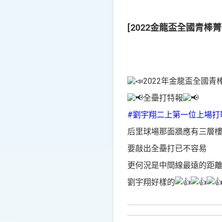
[2022金龍盃全國青棒菁
2022年金龍盃全國青
全壘打特報
#劉宇翔二上第一位上場打
后里球場那面牆應有三層
要敲出全壘打已不容易
更何況是中間線最遠的距
劉宇翔好樣的