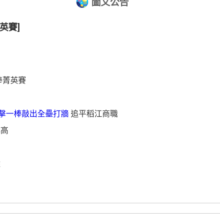
圖文公告
英賽]
棒菁英賽
擊一棒敲出全壘打牆
追平稻江商職
樓高
離