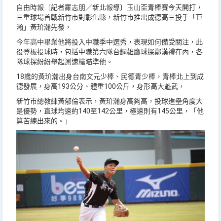
自由時報〔記者羅志朋／新北報導〕玉山盃青棒賽今天開打，
三重球場首戰新竹市對彰化縣，新竹市推出成德高三投手「巨
瀚」黃玠瀚先發，
今年高中畢業他將投入中職季中選秀，表現如何備受關注，此
役登板投球時，包括中職第六隊台鋼雄鷹球探鄭漢禮在內，各
隊球探紛紛舉起測速槍瞄準他。
18歲的黃玠瀚出身台南文元少棒、民德青少棒，青棒北上到成
德發展，身高193公分、體重100公斤，身形高大魁武，
新竹市總教練黃郁倫表示，黃玠瀚身高夠高，投球進壘角度大
是優勢，直球均速約140至142公里，極速則有145公里，「他
算苦練出來的。」