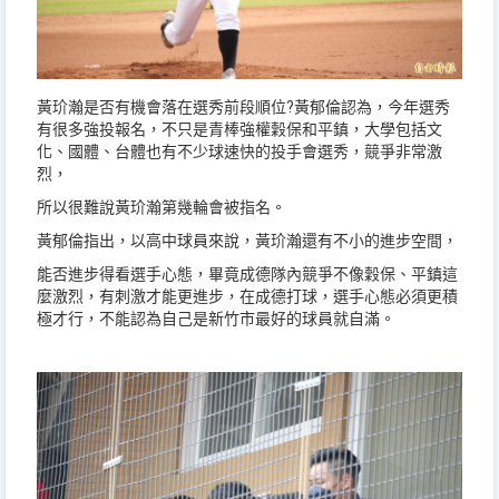
黃玠瀚是否有機會落在選秀前段順位?黃郁倫認為，今年選秀
有很多強投報名，不只是青棒強權穀保和平鎮，大學包括文
化、國體、台體也有不少球速快的投手會選秀，競爭非常激
烈，
所以很難說黃玠瀚第幾輪會被指名。
黃郁倫指出，以高中球員來說，黃玠瀚還有不小的進步空間，
能否進步得看選手心態，畢竟成德隊內競爭不像穀保、平鎮這
麼激烈，有刺激才能更進步，在成德打球，選手心態必須更積
極才行，不能認為自己是新竹市最好的球員就自滿。