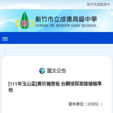
新竹巿成德高中
:::
圖文公告
[111年玉山盃]黃玠瀚登板 台鋼球探測速槍瞄準
他
發布單位：
訓練組
|