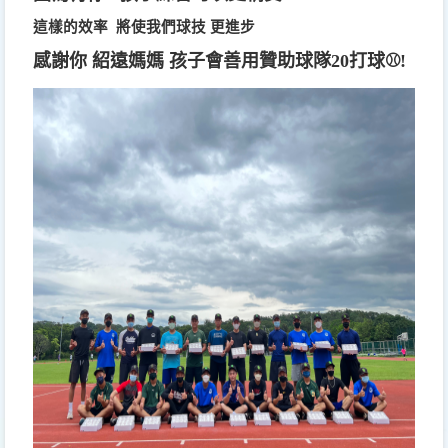
這樣的效率 將使我們球技 更進步
感謝你 紹遠媽媽 孩子會善用贊助球隊20打球⚾️!