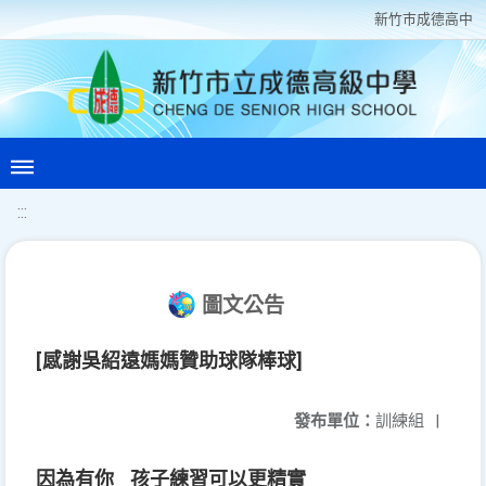
新竹巿成德高中
:::
圖文公告
[感謝吳紹遠媽媽贊助球隊棒球]
發布單位：
訓練組
|
因為有你 孩子練習可以更精實