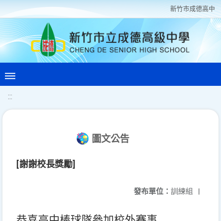
新竹巿成德高中
:::
圖文公告
[謝謝校長獎勵]
發布單位：
訓練組
|
恭喜高中棒球隊參加校外賽事