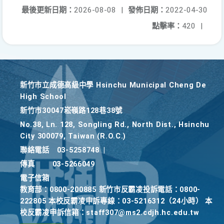
最後更新日期：
2026-08-08
|
發佈日期：
2022-04-30
點擊率：
420
|
新竹巿立成德高級中學 Hsinchu Municipal Cheng De
High School
新竹巿30047崧嶺路128巷38號
No.38, Ln. 128, Songling Rd., North Dist., Hsinchu
City 300079, Taiwan (R.O.C.)
聯絡電話
03-5258748
|
傳真
03-5266049
電子信箱
教育部：0800-200885 新竹市反霸凌投訴電話：0800-
222805 本校反霸凌申訴專線：03-5216312（24小時） 本
校反霸凌申訴信箱：staff307@ms2.cdjh.hc.edu.tw