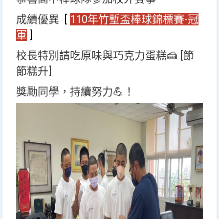
成績優異
[
110年竹塹盃棒球錦標賽-冠
軍
]
校長特別請吃原味與巧克力蛋糕🍰 [節
節糕升]
獎勵同學，持續努力💪！