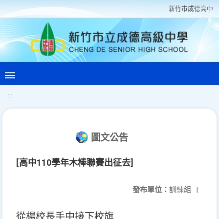
新竹巿成德高中
:::
圖文公告
[高中110學年木棒聯賽出征去]
發布單位：
訓練組
|
從楊校長手中接下校旗