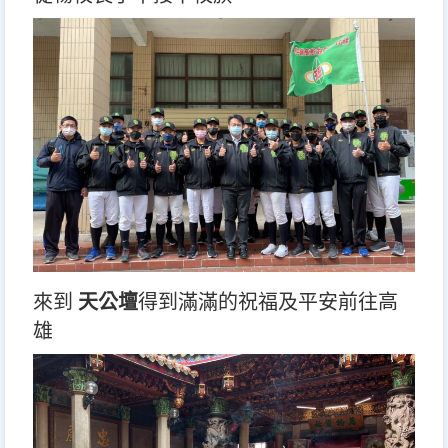
來到
天公壇
得到滿滿的祝福及平安前往高
雄