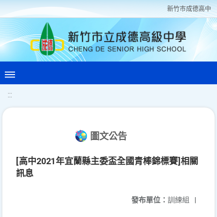
新竹巿成德高中
:::
圖文公告
[高中2021年宜蘭縣主委盃全國青棒錦標賽]相關
訊息
發布單位：
訓練組
|