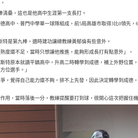
特，
棒清壘，這也是他高中生涯第一支長打。
德高中、普門中學單一球隊組成，前5局高雄市取得3比0領先，
斯特是第九棒，適時建功讓總教練黃郁倫有些意外。
成熟度還不足，當時只想讓他推進，能夠形成長打有點意外」，
李斯特原本就讀平鎮高中，升高二時轉學到成德，補上外野位置
全方位選手。」
競爭，覺得自己能力還不夠，排不上先發，因此決定轉學到成德
，
的作用，當時落後一分，教練提醒要打到球，很開心這次把握住