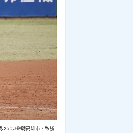
戰以5比3逆轉高雄市，致勝