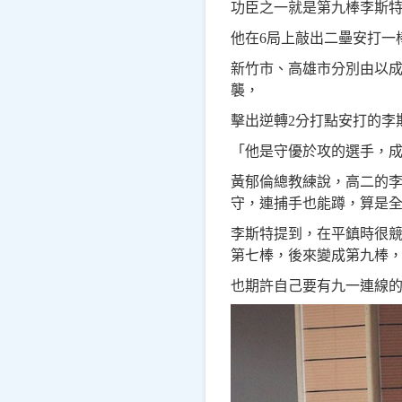
功臣之一就是第九棒李斯
他在6局上敲出二壘安打一
新竹市、高雄市分別由以成
襲，
擊出逆轉2分打點安打的李
「他是守優於攻的選手，
黃郁倫總教練說，高二的
守，連捕手也能蹲，算是
李斯特提到，在平鎮時很
第七棒，後來變成第九棒
也期許自己要有九一連線