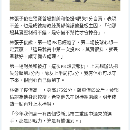
林張子俊在預賽首場對美和後援6局失2分自責，表現
不差，也是成德總教練黃郁倫讓他登板主因，「他那
場其實壓制得不錯，是守備不幫忙才會掉分」，
林張子俊說，第一場PK已經輸了，第二場投球心想一
定要贏，「這是我高中第一次投PK，其實很抖，就丟
準就好，讓守備去處理。」
第一場對美和被打，這次PK想要報仇，上去想辦法把
失分壓到3分內，隊友上半局打2分，我有信心可以守
下來，很開心自己做到了。
林張子俊僅高一，身高175公分、體重僅65公斤，黃郁
倫認為他身形較瘦，希望他先在鋁棒組磨練，明年成
熟一點再升上木棒組，
「今年我們高一有四個從新北市二重國中過來的選
手，都是即戰力，算是有補強到。」