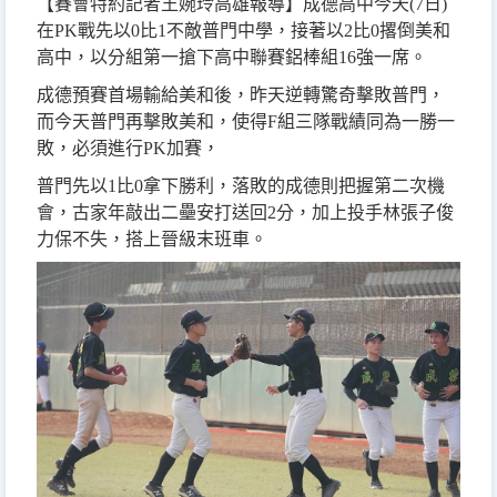
【
賽會特約記者王婉玲高雄報導】成德高中今天(7日)
在PK戰先以0比1不敵普門中學，接著以2比0撂倒美和
高中，以分組第一搶下高中聯賽鋁棒組16強一席。
成德預賽首場輸給美和後，昨天逆轉驚奇擊敗普門，
而今天普門再擊敗美和，使得F組三隊戰績同為一勝一
敗，必須進行PK加賽，
普門先以1比0拿下勝利，落敗的成德則把握第二次機
會，古家年敲出二壘安打送回2分，加上投手林張子俊
力保不失，搭上晉級末班車。