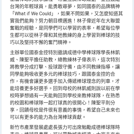
台灣的年輕球員，能勇敢尋夢，如同國泰的品牌精神
「What if We Could」，如果不問如果，又怎麼知道其
實我們能夠？努力朝目標邁進！林子偉近年在大聯盟
奮戰的經驗，是同學們可以學習的表率，希望每位學
生都可以從林子偉和其他教練的身上學習到棒球的技
巧以及堅持不懈的奮鬥精神。
主辦單位國泰金控特別邀請成德中學棒球隊學長林凱
威、陳聖平擔任助教，總教練林子偉表示，這次特別
將教學分成打擊、投球跟守備，由不同教練指導，讓
同學能夠吸收更多元的棒球技巧，跟國泰金控的合
作，有機會讓更多選手加入傳遞棒球理念的列車，才
能培養更多好選手。回到母校的林凱威則說以前在學
校時夢想過有一天能夠回到學校來教棒球隊，在熟悉
的校園和棒球隊一起打球真的很開心！陳聖平則分
享，回饋母校是件很有意義的事情，希望自己未來也
可以有更多的能力為台灣棒球貢獻。
新竹市產業發展處處長張力可出席勉勵成德棒球隊時