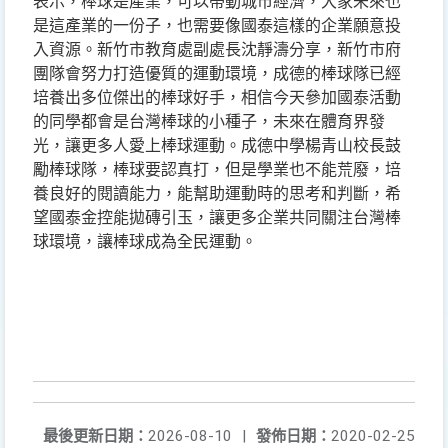
表示，棒球是產業，可以帶動城市經濟，大家未來也
是這產業的一份子，也需要像國泰這樣的企業願意投
入資源。新竹市教育處副處長沈靜濤分享，新竹市府
團隊會努力打造優質的運動環境，成德的棒球隊已經
培養出多位傑出的棒球好手，相信今天參加國泰活動
的同學都會是台灣棒球的小種子，未來在體育界發
光，讓更多人愛上棒球運動。成德中學楊青山校長鼓
勵棒球隊，棒球要認真打，但是學業也不能荒廢，培
養良好的閱讀能力，能幫助運動時的思考和判斷，希
望國泰金控能拋磚引玉，讓更多企業共同關注台灣棒
球環境，讓棒球成為全民運動。
最後更新日期：
2026-08-10
|
發佈日期：
2020-02-25