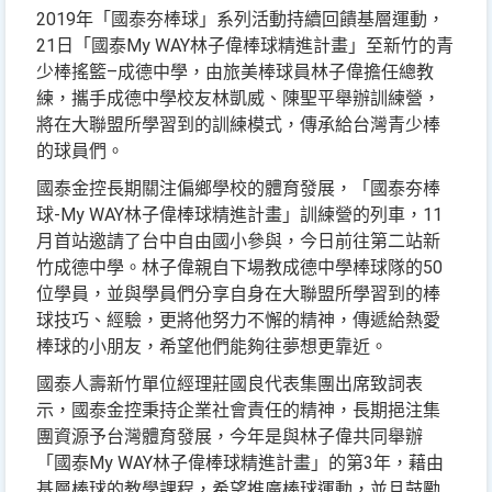
2019年「國泰夯棒球」系列活動持續回饋基層運動，
21日「國泰My WAY林子偉棒球精進計畫」至新竹的青
少棒搖籃–成德中學，由旅美棒球員林子偉擔任總教
練，攜手成德中學校友林凱威、陳聖平舉辦訓練營，
將在大聯盟所學習到的訓練模式，傳承給台灣青少棒
的球員們。
國泰金控長期關注偏鄉學校的體育發展，「國泰夯棒
球-My WAY林子偉棒球精進計畫」訓練營的列車，11
月首站邀請了台中自由國小參與，今日前往第二站新
竹成德中學。林子偉親自下場教成德中學棒球隊的50
位學員，並與學員們分享自身在大聯盟所學習到的棒
球技巧、經驗，更將他努力不懈的精神，傳遞給熱愛
棒球的小朋友，希望他們能夠往夢想更靠近。
國泰人壽新竹單位經理莊國良代表集團出席致詞表
示，國泰金控秉持企業社會責任的精神，長期挹注集
團資源予台灣體育發展，今年是與林子偉共同舉辦
「國泰My WAY林子偉棒球精進計畫」的第3年，藉由
基層棒球的教學課程，希望推廣棒球運動，並且鼓勵