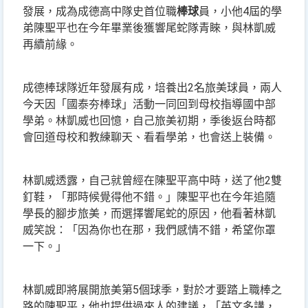
發展，成為成德高中隊史首位職
棒球
員，小他4屆的學
弟陳聖平也在今年畢業後獲響尾蛇隊青睞，與林凱威
再續前緣。
成德棒球隊近年發展有成，培養出2名旅美球員，兩人
今天因「國泰夯棒球」活動一同回到母校指導國中部
學弟。林凱威也回憶，自己旅美初期，季後返台時都
會回道母校和教練聊天、看看學弟，也會送上裝備。
林凱威透露，自己就曾經在陳聖平高中時，送了他2雙
釘鞋，「那時候覺得他不錯。」陳聖平也在今年追隨
學長的腳步旅美，而選擇響尾蛇的原因，他看著林凱
威笑說：「因為你也在那，我們感情不錯，希望你罩
一下。」
林凱威即將展開旅美第5個球季，對於才要踏上職棒之
路的陳聖平，他也提供過來人的建議，「英文多講，