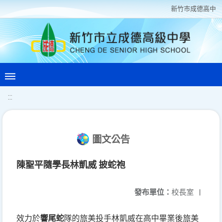
新竹巿成德高中
:::
圖文公告
陳聖平隨學長林凱威 披蛇袍
發布單位：
校長室
|
效力於
響尾蛇
隊的旅美投手林凱威在高中畢業後旅美