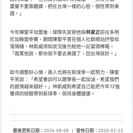
盡量不要靠翻譯，把在台灣一樣的心態、個性帶到美
國。」
今年陳聖平加盟後，球隊先安排他與
林家正
前往多明
尼加聯盟參賽，期間陳聖平曾在個人社群網站抒發低
落情緒，林凱威得知狀況後也給他一記當頭棒喝，
「我罵他說，那你就不要去美國了，回台灣就好。」
如今調整好心情，兩人也將在新球季一起努力，陳聖
平笑說：「希望春訓可以跟學長一起加油，希望我們
的感情越來越好。」林凱威則希望自己能把今年12強
獲得的經驗帶到新球季，保持身體健康。
最後更新日期：
2026-08-08
|
發佈日期：
2020-02-25