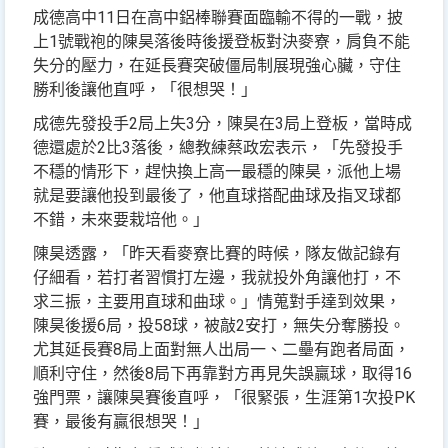
成德高中11日在高中鋁棒聯賽面臨輸不得的一戰，披
上1號戰袍的陳昊落後時後援登板對決麥寮，肩負不能
失分的壓力，在延長賽突破僵局制展現強心臟，守住
勝利後讓他直呼，「很想哭！」
成德先發投手2局上失3分，陳昊在3局上登板，當時成
德還處於2比3落後，總教練蔡政宏表示，「先發投手
不穩的情形下，趕快換上高一最穩的陳昊，派他上場
就是要讓他投到最後了，他直球搭配曲球及指叉球都
不錯，未來要栽培他。」
陳昊透露，「昨天看麥寮比賽的時候，隊友做記錄有
仔細看，若打者習慣打左邊，我就投外角讓他打，不
求三振，主要用直球和曲球。」情蒐對手達到效果，
陳昊後援6局，投58球，被敲2安打，無失分奪勝投。
尤其延長賽8局上面對無人出局一、二壘有跑者局面，
順利守住，然後8局下再靠對方再見失誤贏球，取得16
強門票，讓陳昊賽後直呼，「很緊張，生涯第1次投PK
賽，最後有贏很想哭！」