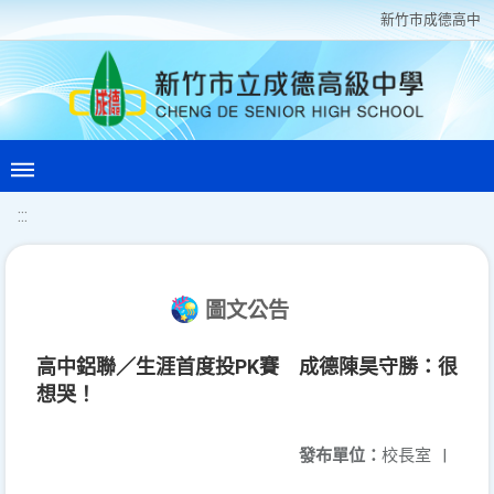
新竹巿成德高中
:::
圖文公告
高中鋁聯／生涯首度投PK賽 成德陳昊守勝：很
想哭！
發布單位：
校長室
|