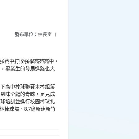
發布單位：
校長室
|
四強賽中打敗強權高苑高中，
外，畢業生的發展進路也大
奪下高中棒球聯賽木棒組第
受到味全龍的青睞，足見成
棒球培訓並進行校園棒球扎
林棒球場、8.7億新建新竹