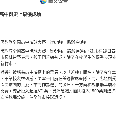
圖文公告
德高中創史上最優成績
黑豹旗全國高中棒球大賽，從64強一路殺進8強
黑豹旗全國高中棒球大賽，從64強一路殺進8強，雖未在29日
。市長林智堅表示，孩子們苦練有成，除了在校學生的優秀表現
耀新竹市。
隊近幾年被稱為高中棒壇上的黑馬，以「苦練」聞名，除了今年
外，畢業校友林凱威、陳聖平目前在美聯響尾蛇隊，而江忠垣則
，深受球團的喜愛，市府作為選手的後盾，一方面積極推動基層
比賽，總計投入超過6千萬，另外硬體方面則投入1500萬興建虎
市立棒球場設施，健全竹市棒球環境。