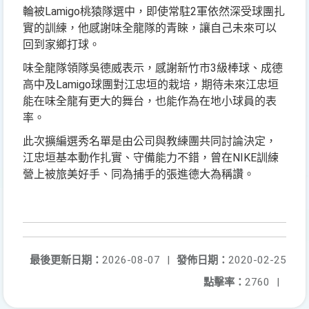
輪被Lamigo桃猿隊選中，即使常駐2軍依然深受球團扎
實的訓練，他感謝味全龍隊的青睞，讓自己未來可以
回到家鄉打球。
味全龍隊領隊吳德威表示，感謝新竹市3級棒球、成德
高中及Lamigo球團對江忠垣的栽培，期待未來江忠垣
能在味全龍有更大的舞台，也能作為在地小球員的表
率。
此次擴編選秀名單是由公司與教練團共同討論決定，
江忠垣基本動作扎實、守備能力不錯，曾在NIKE訓練
營上被旅美好手、同為捕手的張進德大為稱讚。
最後更新日期：
2026-08-07
|
發佈日期：
2020-02-25
點擊率：
2760
|