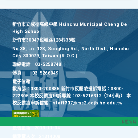
新竹巿立成德高級中學 Hsinchu Municipal Cheng De
High School
新竹巿30047崧嶺路128巷38號
No.38, Ln. 128, Songling Rd., North Dist., Hsinchu
City 300079, Taiwan (R.O.C.)
聯絡電話
03-5258748
|
傳真
03-5266049
電子信箱
教育部：0800-200885 新竹市反霸凌投訴電話：0800-
222805 本校反霸凌申訴專線：03-5216312（24小時） 本
校反霸凌申訴信箱：staff307@ms2.cdjh.hc.edu.tw
版權所有
最後更新
2019-11-04
總瀏覽人次
21314008