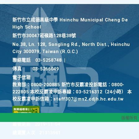
新竹巿立成德高級中學 Hsinchu Municipal Cheng De
High School
新竹巿30047崧嶺路128巷38號
No.38, Ln. 128, Songling Rd., North Dist., Hsinchu
City 300079, Taiwan (R.O.C.)
聯絡電話
03-5258748
|
傳真
03-5266049
電子信箱
教育部：0800-200885 新竹市反霸凌投訴電話：0800-
222805 本校反霸凌申訴專線：03-5216312（24小時） 本
校反霸凌申訴信箱：staff307@ms2.cdjh.hc.edu.tw
版權所有
最後更新
2019-11-04
總瀏覽人次
21313961