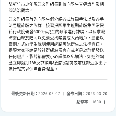
請新竹市少年隊江文雅組長到校向學生宣導識詐及相
關法治觀念。
江文雅組長首先向學生們介紹各式詐騙手法以及各手
法易遭詐騙之族群，接著提醒學生近期詐騙集團常假
藉行政院普發6000元現金的政策進行詐騙，以及求職
時需由親友陪同以免遭受拘禁變成人頭帳戶，最後以
案例方式向學生說明使用網路可能衍生之法律責任，
提醒大家不論是於社群網站留言亦或者是於群組發送
任何照片、影片都需要小心謹慎以免觸法，如遇詐騙
應立即撥打165反詐騙專線進行諮詢或前往鄰近派出所
進行報案以保障自身權益。
最後更新日期：
2026-08-07
|
發佈日期：
2023-03-20
點擊率：
1630
|