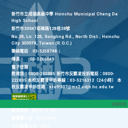
新竹巿立成德高級中學 Hsinchu Municipal Cheng De
High School
新竹巿30047崧嶺路128巷38號
No.38, Ln. 128, Songling Rd., North Dist., Hsinchu
City 300079, Taiwan (R.O.C.)
聯絡電話
03-5258748
|
傳真
03-5266049
電子信箱
教育部：0800-200885 新竹市反霸凌投訴電話：0800-
222805 本校反霸凌申訴專線：03-5216312（24小時） 本
校反霸凌申訴信箱：staff307@ms2.cdjh.hc.edu.tw
版權所有
最後更新
2019-11-04
總瀏覽人次
21315058
今日瀏覽人次
1417