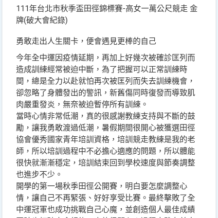
111年台北市秋季盃田徑錦標賽-高女一萬公尺競走 金
牌(破大會紀錄)
勇敢走出人生關卡，便會遇見更棒的自己
今年全中運因疫情延期，再加上好幾次被確診匡列而
造成訓練經常被迫中斷，為了把握可以正常訓練時
間，總是全力以赴就怕再次被匡列而失去訓練機會，
卻忽略了身體發出的警訊，新舊傷同時復發而導致肌
肉嚴重發炎，無奈被迫暫停所有訓練。
當時心情非常低潮，真的很感謝教練支持與不斷的鼓
勵，讓我勇敢渡過低潮，暑假期間很開心被獲選田徑
協會優秀國家青年培訓資格，培訓競走教練是我的老
師，所以培訓過程中不必擔心適應的問題，所以體能
很快就漸漸穩定，培訓結束回到學校速度與節奏調整
也進步不少。
開學的第一場秋季田徑公開賽，明白要怎麼調整心
情，讓自己不再緊張、好好享受比賽。最終擊敗了全
中運冠軍也成功挑戰自己心魔，並創造個人最佳成績