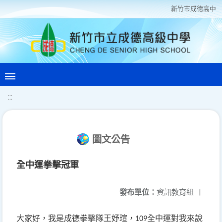
新竹巿成德高中
:::
圖文公告
全中運拳擊冠軍
發布單位：
資訊教育組
|
大家好，我是成德拳擊隊王妤瑄，
全中運對我來說
109