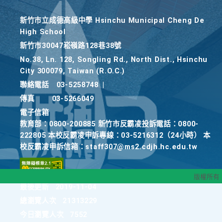
新竹巿立成德高級中學 Hsinchu Municipal Cheng De
High School
新竹巿30047崧嶺路128巷38號
No.38, Ln. 128, Songling Rd., North Dist., Hsinchu
City 300079, Taiwan (R.O.C.)
聯絡電話
03-5258748
|
傳真
03-5266049
電子信箱
教育部：0800-200885 新竹市反霸凌投訴電話：0800-
222805 本校反霸凌申訴專線：03-5216312（24小時） 本
校反霸凌申訴信箱：staff307@ms2.cdjh.hc.edu.tw
版權所有
最後更新
2019-11-04
總瀏覽人次
21313229
今日瀏覽人次
7552