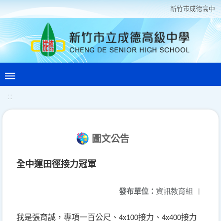
新竹巿成德高中
:::
圖文公告
全中運田徑接力冠軍
發布單位：
資訊教育組
|
我是張育誠，專項一百公尺、
接力、
接力
4x100
4x400