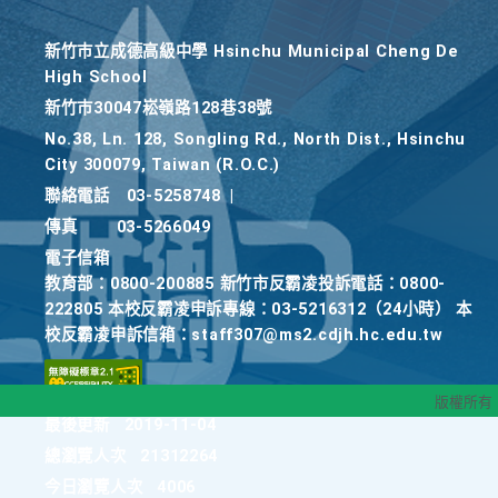
新竹巿立成德高級中學 Hsinchu Municipal Cheng De
High School
新竹巿30047崧嶺路128巷38號
No.38, Ln. 128, Songling Rd., North Dist., Hsinchu
City 300079, Taiwan (R.O.C.)
聯絡電話
03-5258748
|
傳真
03-5266049
電子信箱
教育部：0800-200885 新竹市反霸凌投訴電話：0800-
222805 本校反霸凌申訴專線：03-5216312（24小時） 本
校反霸凌申訴信箱：staff307@ms2.cdjh.hc.edu.tw
版權所有
最後更新
2019-11-04
總瀏覽人次
21312264
今日瀏覽人次
4006