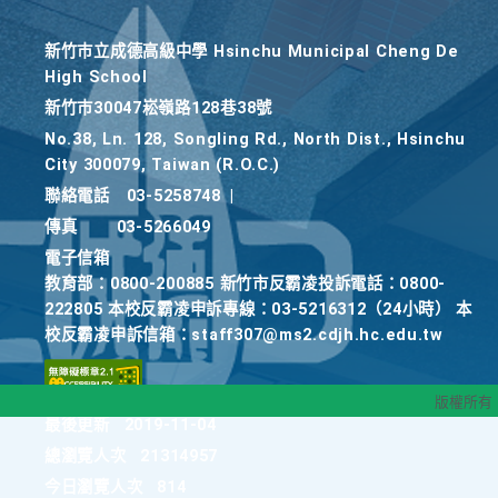
新竹巿立成德高級中學 Hsinchu Municipal Cheng De
High School
新竹巿30047崧嶺路128巷38號
No.38, Ln. 128, Songling Rd., North Dist., Hsinchu
City 300079, Taiwan (R.O.C.)
聯絡電話
03-5258748
|
傳真
03-5266049
電子信箱
教育部：0800-200885 新竹市反霸凌投訴電話：0800-
222805 本校反霸凌申訴專線：03-5216312（24小時） 本
校反霸凌申訴信箱：staff307@ms2.cdjh.hc.edu.tw
版權所有
最後更新
2019-11-04
總瀏覽人次
21314957
今日瀏覽人次
814