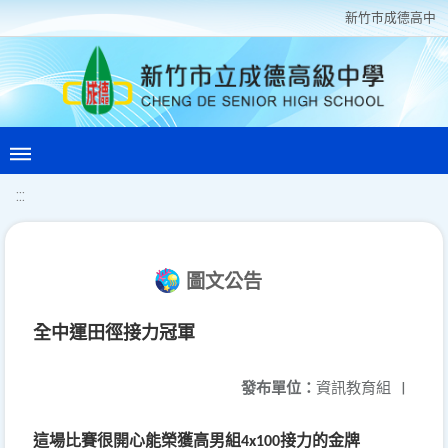
新竹巿成德高中
:::
圖文公告
全中運田徑接力冠軍
發布單位：
資訊教育組
|
這場比賽很開心能榮獲高男組
接力的金牌
4x100