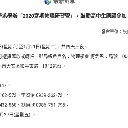
最新消息
系舉辦「2020寒期物理研習營」，鼓勵高中生踴躍參加
發布單位：
設
日(星期六)至1月21日(星期二)，共四天三夜。
整，可選擇匯款或轉帳，郵局帳戶戶名：物理學會 柯丞恩；局號：0001
北市大安區和平東路一段129號) 。
-847。
62-572、李資怡 0939-262-721。
32-868、劉憶欣 0986-751-795。
月27日(星期五) 。
。