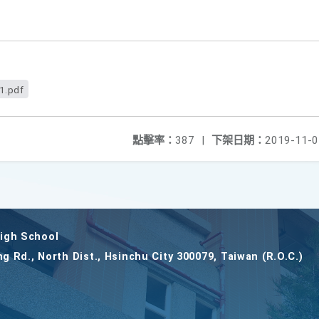
1.pdf
點擊率：
387
|
下架日期：
2019-11-0
gh School
ng Rd., North Dist., Hsinchu City 300079, Taiwan (R.O.C.)