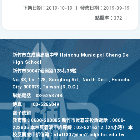
下架日期：
2019-10-19
|
發佈日期：
2019-09-19
點擊率：
372
|
新竹巿立成德高級中學 Hsinchu Municipal Cheng De
High School
新竹巿30047崧嶺路128巷38號
No.38, Ln. 128, Songling Rd., North Dist., Hsinchu
City 300079, Taiwan (R.O.C.)
聯絡電話
03-5258748
|
傳真
03-5266049
電子信箱
教育部：0800-200885 新竹市反霸凌投訴電話：0800-
222805 本校反霸凌申訴專線：03-5216312（24小時） 本
校反霸凌申訴信箱：staff307@ms2.cdjh.hc.edu.tw