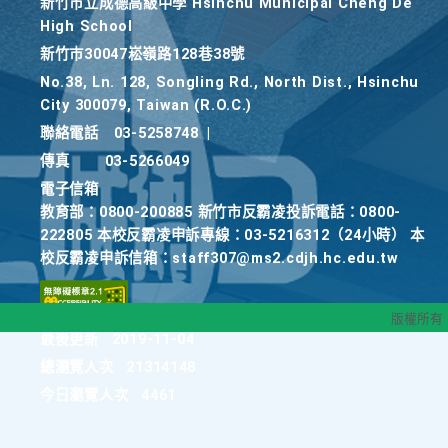
新竹巿立成德高級中學 Hsinchu Municipal Cheng De
High School
新竹巿30047崧嶺路128巷38號
No.38, Ln. 128, Songling Rd., North Dist., Hsinchu
City 300079, Taiwan (R.O.C.)
聯絡電話
03-5258748
|
傳真
03-5266049
電子信箱
教育部：0800-200885 新竹市反霸凌投訴電話：0800-
222805 本校反霸凌申訴專線：03-5216312（24小時） 本
校反霸凌申訴信箱：staff307@ms2.cdjh.hc.edu.tw
版權所有
最後更新
2019-11-04
總瀏覽人次
21314148
今日瀏覽人次
4461