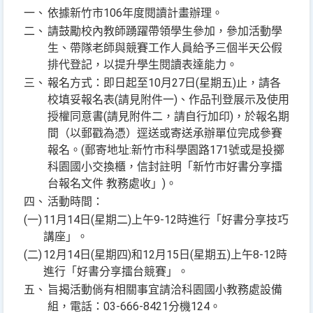
一、
依據新竹市106年度閱讀計畫辦理。
二、
請鼓勵校內教師踴躍帶領學生參加，參加活動學
生、帶隊老師與競賽工作人員給予三個半天公假
排代登記，以提升學生閱讀表達能力。
三、
報名方式：即日起至10月27日(星期五)止，請各
校填妥報名表(請見附件一)、作品刊登展示及使用
授權同意書(請見附件二，請自行加印)，於報名期
間（以郵戳為憑）逕送或寄送承辦單位完成參賽
報名。(郵寄地址:新竹市科學園路171號或是投擲
科園國小交換櫃，信封註明「新竹市好書分享擂
台報名文件 教務處收」)。
四、
活動時間：
(一)
11月14日(星期二)上午9-12時進行「好書分享技巧
講座」。
(二)
12月14日(星期四)和12月15日(星期五)上午8-12時
進行「好書分享擂台競賽」。
五、
旨揭活動倘有相關事宜請洽科園國小教務處設備
組，電話：03-666-8421分機124。