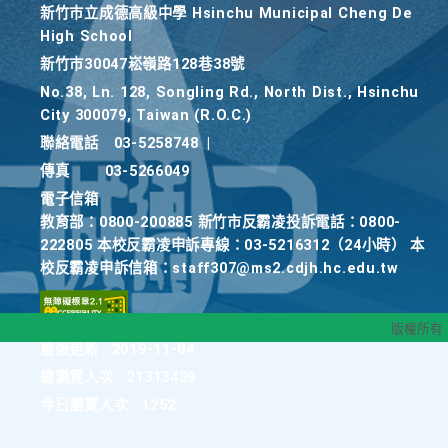
新竹巿立成德高級中學 Hsinchu Municipal Cheng De
High School
新竹巿30047崧嶺路128巷38號
No.38, Ln. 128, Songling Rd., North Dist., Hsinchu
City 300079, Taiwan (R.O.C.)
聯絡電話
03-5258748
|
傳真
03-5266049
電子信箱
教育部：0800-200885 新竹市反霸凌投訴電話：0800-
222805 本校反霸凌申訴專線：03-5216312（24小時） 本
校反霸凌申訴信箱：staff307@ms2.cdjh.hc.edu.tw
版權所有
最後更新
2019-11-04
總瀏覽人次
21313439
今日瀏覽人次
1252