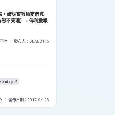
表，請調查教師商借意
時恕不受理），俾利彙報
事室
|
發布人：
DBADD115
50-nf1.pdf
9
|
發佈日期：
2017-04-28