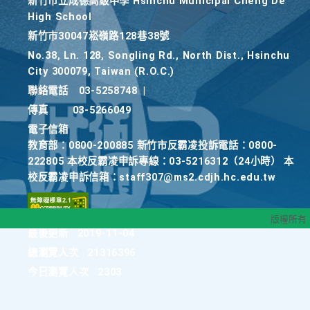
新竹巿立成德高級中學 Hsinchu Municipal Cheng De
High School
新竹巿30047崧嶺路128巷38號
No.38, Ln. 128, Songling Rd., North Dist., Hsinchu
City 300079, Taiwan (R.O.C.)
聯絡電話
03-5258748
|
傳真
03-5266049
電子信箱
教育部：0800-200885 新竹市反霸凌投訴電話：0800-
222805 本校反霸凌申訴專線：03-5216312（24小時） 本
校反霸凌申訴信箱：staff307@ms2.cdjh.hc.edu.tw
版權所有
最後更新
2019-11-04
總瀏覽人次
21316396
今日瀏覽人次
2303