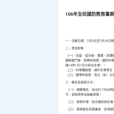
106年全民國防教育暑
一、活動日期：
7
月
3
日至
7
月
29
日期
二、參加對象：
(
一
)
、迅雷、成功嶺、實踐、洄瀾
鐵衛戰鬥營、新聞研習營、國防科
國
74
年
1
月
1
日以前出生者）。
(
二
)
、科學體驗營：國中在學學生
(
三
)
、醫學研習營：各公（私）立
三、報名及錄取方式：
(
一
)
、網路報名：自
4
月
17
日
08
時
次，並取得參加抽籤資格。
(
二
)
、錄取作業：配合國防部記者
(
三
)
、郵寄報名表暨審查：前項錄