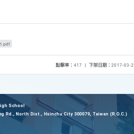
1.pdf
點擊率：
417
|
下架日期：
2017-03-2
gh School
ng Rd., North Dist., Hsinchu City 300079, Taiwan (R.O.C.)