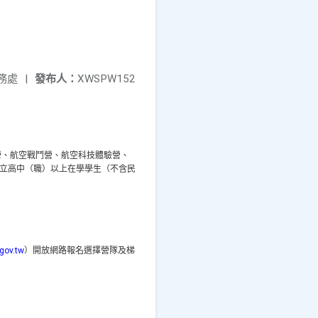
務處
|
發布人：
XWSPW152
營、航空戰鬥營、航空科技體驗營、
立高中（職）以上在學學生
（不含民
gov.tw
）開放網路報名選擇營隊及梯