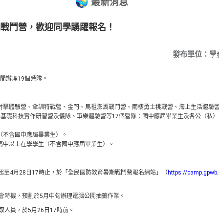
最新消息
期戰鬥營，歡迎同學踴躍報名！
發布單位：
學
間辦理
19
個營隊。
射擊體驗營、傘訓特戰營、金門、馬祖澎湖戰鬥營、兩棲勇士挑戰營、海上生活體驗
學基礎科技實作研習營及儀隊、軍樂體驗營等
17
個營隊：國中應屆畢業生及各公（私）
（不含國中應屆畢業生）。
高中以上在學學生（不含國中應屆畢業生）。
起至
4
月
28
日
17
時止，於「全民國防教育暑期戰鬥營報名網站」（
https://camp.gpwb.
會時機，預劃於
5
月中旬辦理電腦公開抽籤作業。
取人員，於
5
月
26
日
17
時前。